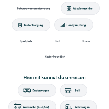
Schwarzwasserentsorgung
Waschmaschine
Müllentsorgung
Handyempfang
Spielplatz
Pool
Sauna
Kinderfreundlich
Hiermit kannst du anreisen
Kastenwagen
Bulli
Wohnmobil (bis 7,5m)
Wohnwagen