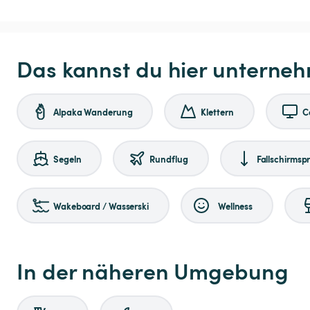
Das kannst du hier unterne
Alpaka Wanderung
Klettern
C
Segeln
Rundflug
Fallschirmsp
Wakeboard / Wasserski
Wellness
In der näheren Umgebung