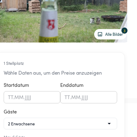
3
Alle Bilder
1 Stellplatz
Wähle Daten aus, um den Preise anzuzeigen
Startdatum
Enddatum
TT
.
MM
.
JJJJ
TT
.
MM
.
JJJJ
Gäste