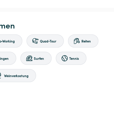
hmen
o-Working
Quad-Tour
Reiten
ringen
Surfen
Tennis
Weinverkostung