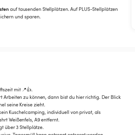
sten
auf tausenden Stellplätzen. Auf PLUS-Stellplätzen
 sichern und sparen.
szeit mit 📍👍.
Arbeiten zu können, dann bist du hier richtig. Der Blick
l seine Kreise zieht.
kein Kuschelcamping, individuell von privat, als
rt Weißenfels, A9 entfernt.
t über 3 Stellplätze.
usive. Tagesmüll kann getrennt entsorgt werden.