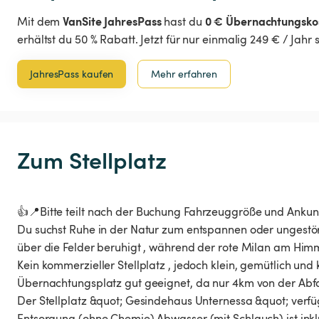
VanSite JahresPass
0 € Übernachtungsko
Mit dem
hast du
erhältst du 50 % Rabatt. Jetzt für nur einmalig 249 € / Jahr
JahresPass kaufen
Mehr erfahren
Zum Stellplatz
👍📍Bitte teilt nach der Buchung Fahrzeuggröße und Ankunft
Du suchst Ruhe in der Natur zum entspannen oder ungestört 
über die Felder beruhigt , während der rote Milan am Himme
Kein kommerzieller Stellplatz , jedoch klein, gemütlich und 
Übernachtungsplatz gut geeignet, da nur 4km von der Abfah
Der Stellplatz &quot; Gesindehaus Unternessa &quot; verfüg
Entsorgung (ohne Chemie) Abwasser (mit Schlauch) ist inkl