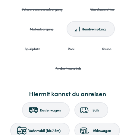
Schwarzwasserentsorgung
Waschmaschine
Müllentsorgung
Handyempfang
Spielplatz
Pool
Sauna
Kinderfreundlich
Hiermit kannst du anreisen
Kastenwagen
Bulli
Wohnmobil (bis 7,5m)
Wohnwagen