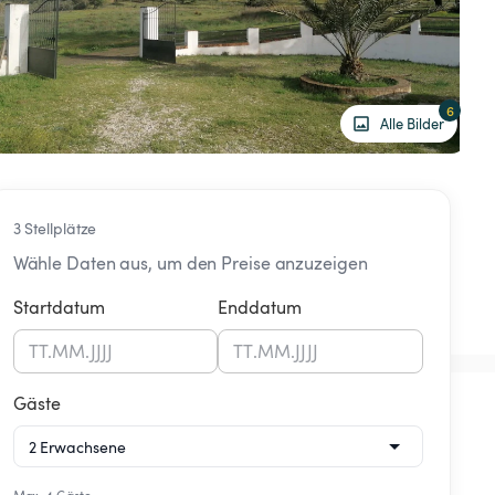
6
Alle Bilder
3 Stellplätze
Wähle Daten aus, um den Preise anzuzeigen
Startdatum
Enddatum
TT
.
MM
.
JJJJ
TT
.
MM
.
JJJJ
Gäste