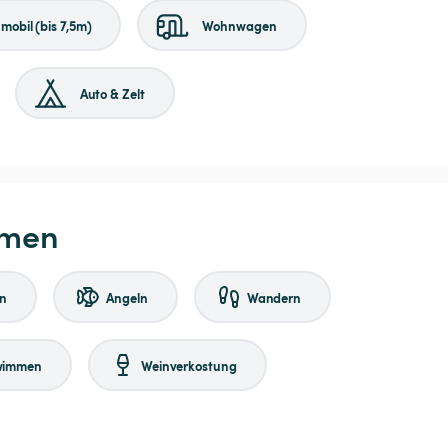
obil (bis 7,5m)
Wohnwagen
Auto & Zelt
hmen
en
Angeln
Wandern
wimmen
Weinverkostung