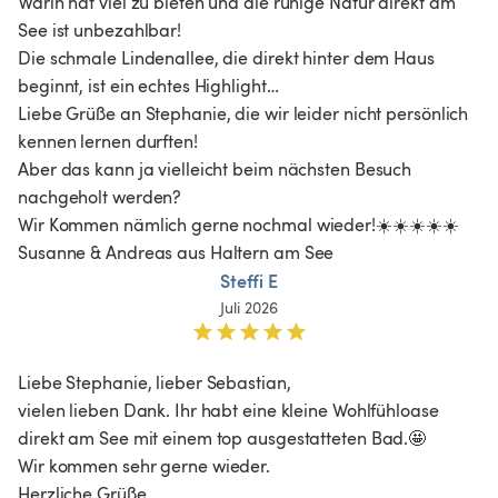
Warin hat viel zu bieten und die ruhige Natur direkt am 
See ist unbezahlbar!

Die schmale Lindenallee, die direkt hinter dem Haus 
beginnt, ist ein echtes Highlight…

Liebe Grüße an Stephanie, die wir leider nicht persönlich 
kennen lernen durften!

Aber das kann ja vielleicht beim nächsten Besuch 
nachgeholt werden?

Wir Kommen nämlich gerne nochmal wieder!☀️☀️☀️☀️☀️

Susanne & Andreas aus Haltern am See
Steffi E
Juli 2026
Liebe Stephanie, lieber Sebastian,

vielen lieben Dank. Ihr habt eine kleine Wohlfühloase 
direkt am See mit einem top ausgestatteten Bad.🤩

Wir kommen sehr gerne wieder.

Herzliche Grüße 
