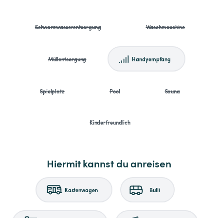
Schwarzwasserentsorgung
Waschmaschine
Müllentsorgung
Handyempfang
Spielplatz
Pool
Sauna
Kinderfreundlich
Hiermit kannst du anreisen
Kastenwagen
Bulli