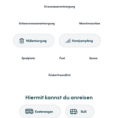
Grauwasserentsorgung
Schwarzwasserentsorgung
Waschmaschine
Müllentsorgung
Handyempfang
Spielplatz
Pool
Sauna
Kinderfreundlich
Hiermit kannst du anreisen
Kastenwagen
Bulli