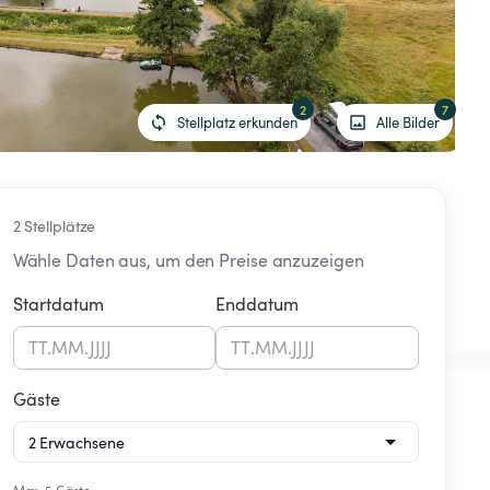
2
7
Stellplatz erkunden
Alle Bilder
2 Stellplätze
Wähle Daten aus, um den Preise anzuzeigen
Startdatum
Enddatum
TT
.
MM
.
JJJJ
TT
.
MM
.
JJJJ
Gäste