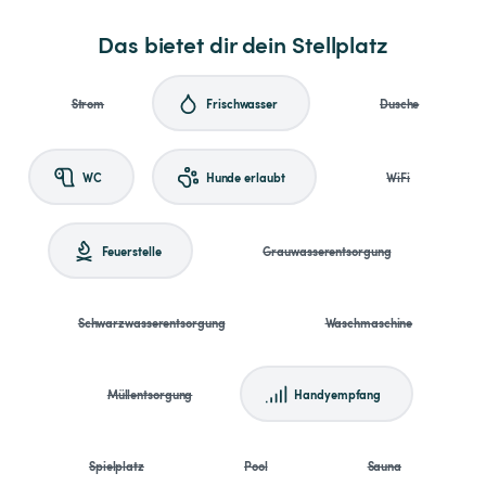
Das bietet dir dein Stellplatz
Strom
Frischwasser
Dusche
WC
Hunde erlaubt
WiFi
Feuerstelle
Grauwasserentsorgung
Schwarzwasserentsorgung
Waschmaschine
Müllentsorgung
Handyempfang
Spielplatz
Pool
Sauna