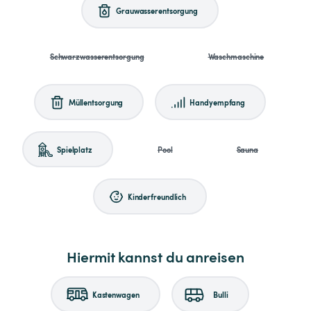
Grauwasserentsorgung
Schwarzwasserentsorgung
Waschmaschine
Müllentsorgung
Handyempfang
Spielplatz
Pool
Sauna
Kinderfreundlich
Hiermit kannst du anreisen
Kastenwagen
Bulli