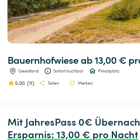
Bauernhofwiese
 ab 13,00 € 
pr
Geestland
Sofort buchbar
Privatplatz
5.00
(
11
)
Teilen
Merken
Ersparnis
:
 13,00 € pro Nacht