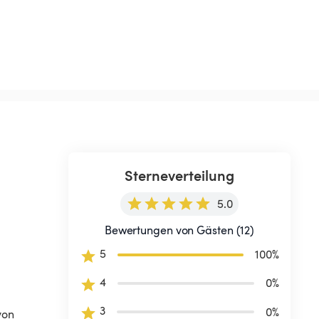
Sterneverteilung
5.0
Bewertungen von Gästen (12)
5
100
%
4
0
%
3
0
%
von 