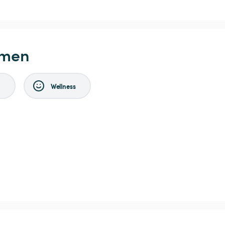
hmen
n
Wellness