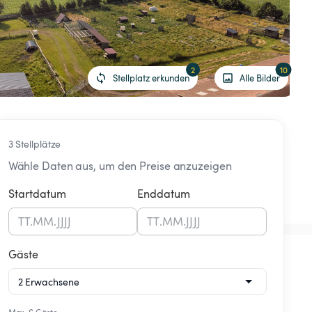
2
10
Stellplatz erkunden
Alle Bilder
3 Stellplätze
Wähle Daten aus, um den Preise anzuzeigen
Startdatum
Enddatum
TT
.
MM
.
JJJJ
TT
.
MM
.
JJJJ
Gäste