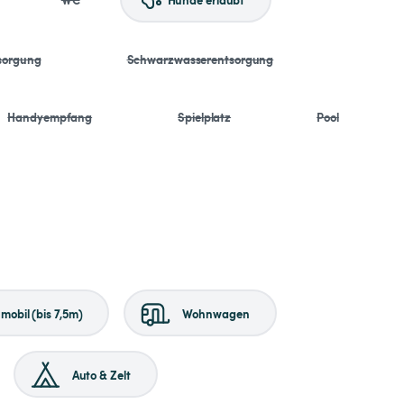
sorgung
Schwarzwasserentsorgung
Handyempfang
Spielplatz
Pool
obil (bis 7,5m)
Wohnwagen
Auto & Zelt