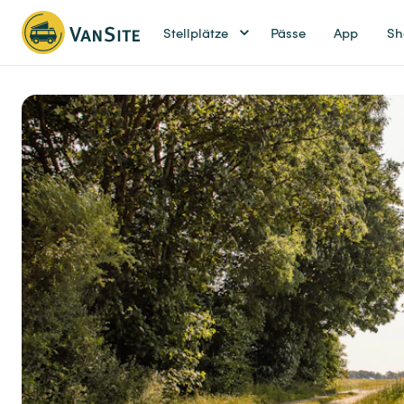
Stellplätze
Pässe
App
Sh