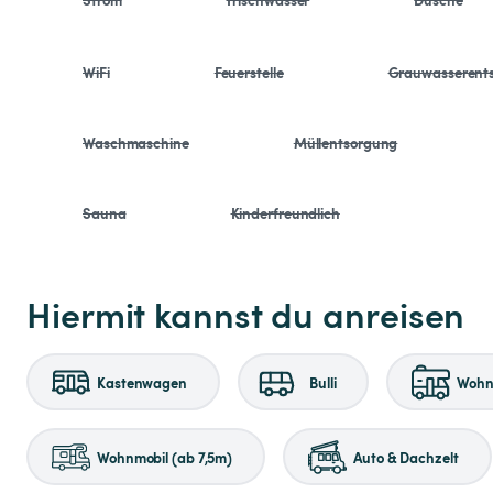
WiFi
Feuerstelle
Grauwasserent
Waschmaschine
Müllentsorgung
Sauna
Kinderfreundlich
Hiermit kannst du anreisen
Kastenwagen
Bulli
Wohnm
Wohnmobil (ab 7,5m)
Auto & Dachzelt