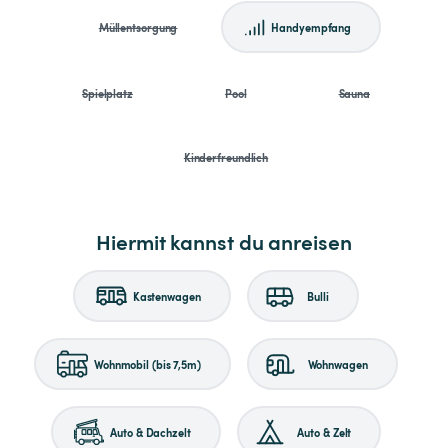
Müllentsorgung
Handyempfang
Spielplatz
Pool
Sauna
Kinderfreundlich
Hiermit kannst du anreisen
Kastenwagen
Bulli
Wohnmobil (bis 7,5m)
Wohnwagen
Auto & Dachzelt
Auto & Zelt