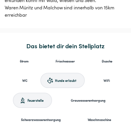
erkunden könnt mit Wald, Wiesen und Seen.
Waren Müritz und Malchow sind innerhalb von 15km
erreichbar
Das bietet dir dein Stellplatz
Strom
Frischwasser
Dusche
WC
Hunde erlaubt
WiFi
Feuerstelle
Grauwasserentsorgung
Schwarzwasserentsorgung
Waschmaschine