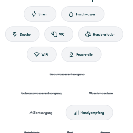
Strom
Frischwasser
Dusche
WC
Hunde erlaubt
WiFi
Feuerstelle
Grauwasserentsorgung
Schwarzwasserentsorgung
Waschmaschine
Müllentsorgung
Handyempfang
Spielplatz
Pool
Sauna