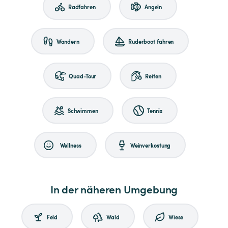
Radfahren
Angeln
Wandern
Ruderboot fahren
Quad-Tour
Reiten
Schwimmen
Tennis
Wellness
Weinverkostung
In der näheren Umgebung
Feld
Wald
Wiese