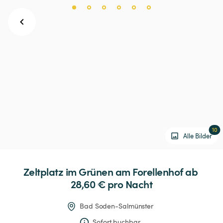
10
Alle Bilder
Zeltplatz
im
Grünen
am
Forellenhof
 ab 
28,60 € 
pro Nacht
Bad Soden-Salmünster
Sofort buchbar