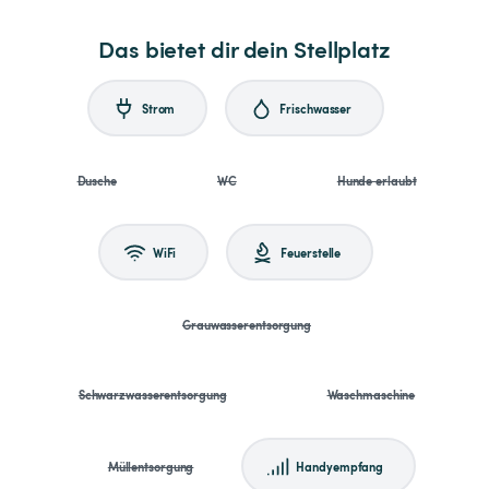
Das bietet dir dein Stellplatz
Strom
Frischwasser
Dusche
WC
Hunde erlaubt
WiFi
Feuerstelle
Grauwasserentsorgung
Schwarzwasserentsorgung
Waschmaschine
Müllentsorgung
Handyempfang