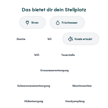
Das bietet dir dein Stellplatz
Strom
Frischwasser
Dusche
WC
Hunde erlaubt
WiFi
Feuerstelle
Grauwasserentsorgung
Schwarzwasserentsorgung
Waschmaschine
Müllentsorgung
Handyempfang