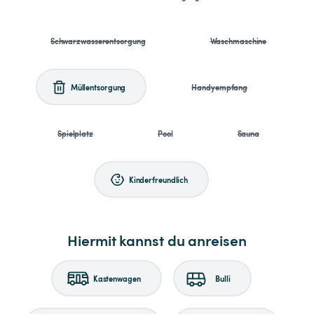
Schwarzwasserentsorgung
Waschmaschine
Müllentsorgung
Handyempfang
Spielplatz
Pool
Sauna
Kinderfreundlich
Hiermit kannst du anreisen
Kastenwagen
Bulli