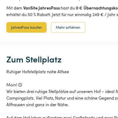
VanSite JahresPass
0 € Übernachtungsko
Mit dem
hast du
erhältst du 50 % Rabatt. Jetzt für nur einmalig 249 € / Jahr
JahresPass kaufen
Mehr erfahren
Zum Stellplatz
Ruhiger Hofstellplatz nahe Alfsee
Moin! 😊
Wir bieten drei ruhige Stellplätze auf unserem Hof – ideal f
Campingplatz. Viel Platz, Natur und eine schöne Gegend 
Alfhausen sind ganz in der Nähe.
Auf dem Hof leben außerdem zwei Großpferde und zwei Po