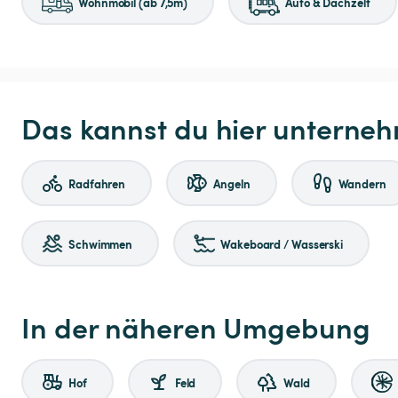
Wohnmobil (ab 7,5m)
Auto & Dachzelt
Das kannst du hier unterne
Radfahren
Angeln
Wandern
Schwimmen
Wakeboard / Wasserski
In der näheren Umgebung
Hof
Feld
Wald