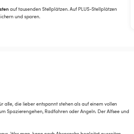
sten
auf tausenden Stellplätzen. Auf PLUS-Stellplätzen
 sichern und sparen.
ür alle, die lieber entspannt stehen als auf einem vollen
zum Spazierengehen, Radfahren oder Angeln. Der Alfsee und
nys. Wer mag, kann nach Absprache begleitet ausreiten