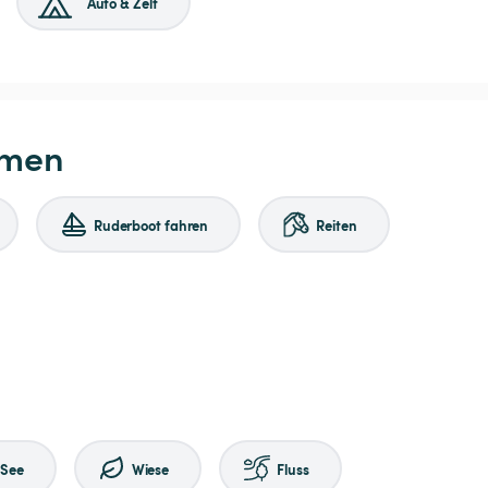
Auto & Zelt
hmen
Ruderboot fahren
Reiten
See
Wiese
Fluss