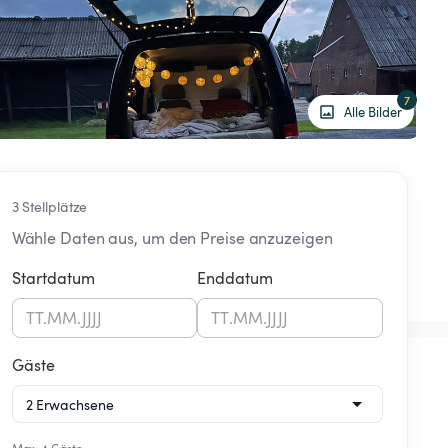
7
Alle Bilder
3 Stellplätze
Wähle Daten aus, um den Preise anzuzeigen
Startdatum
Enddatum
TT
.
MM
.
JJJJ
TT
.
MM
.
JJJJ
Gäste