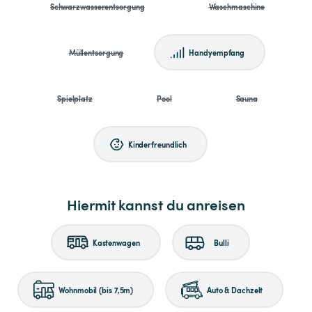
Schwarzwasserentsorgung
Waschmaschine
Müllentsorgung
Handyempfang
Spielplatz
Pool
Sauna
Kinderfreundlich
Hiermit kannst du anreisen
Kastenwagen
Bulli
Wohnmobil (bis 7,5m)
Auto & Dachzelt