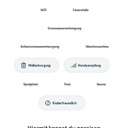
WiFi
Feuerstelle
Grauwasserentsorgung
Schwarzwasserentsorgung
Waschmaschine
Müllentsorgung
Handyempfang
Spielplatz
Pool
Sauna
Kinderfreundlich
Hiermit kannst du anreisen