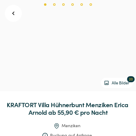
20
Alle Bilder
KRAFTORT
Villa
Hühnerbunt
Menziken
Erica
Arnold
 ab 55,90 € 
pro Nacht
Menziken
Buchung auf Anfrage