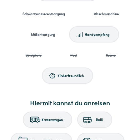
Schwarzwasserentsorgung
Waschmaschine
Müllentsorgung
Handyempfang
Spielplatz
Pool
Sauna
Kinderfreundlich
Hiermit kannst du anreisen
Kastenwagen
Bulli