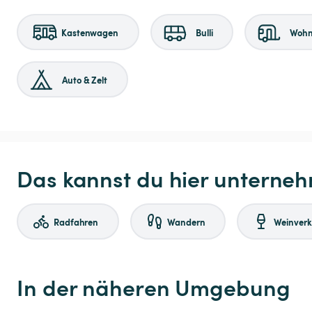
Kastenwagen
Bulli
Woh
Auto & Zelt
Das kannst du hier unterne
Radfahren
Wandern
Weinver
In der näheren Umgebung