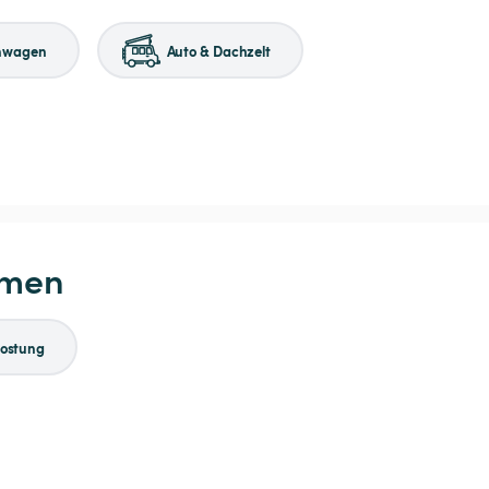
nwagen
Auto & Dachzelt
hmen
kostung