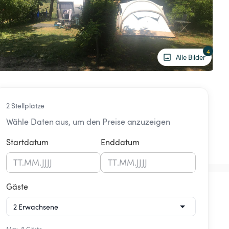
4
Alle Bilder
2 Stellplätze
Wähle Daten aus, um den Preise anzuzeigen
Startdatum
Enddatum
TT
.
MM
.
JJJJ
TT
.
MM
.
JJJJ
Gäste