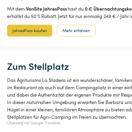
VanSite JahresPass
0 € Übernachtungsko
Mit dem
hast du
erhältst du 50 % Rabatt. Jetzt für nur einmalig 249 € / Jahr
JahresPass kaufen
Mehr erfahren
Zum Stellplatz
Das Agriturismo La Stadera ist ein wunderschöner, familie
im Restaurant als auch auf dem Campingplatz in einer ei
und dabei die Authentizität der eigenen Produkte mit Respe
In dieser naturnahen Umgebung erwarten Sie Barbara und 
Hügel in einer kleinen, familiären Atmosphäre zu bieten od
Stellplätzen für Agri-Camping im Freien zu übernachten.
Übersetzt mit Google-Translate