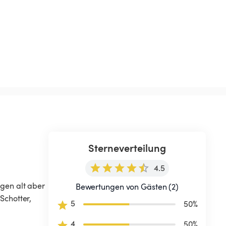
Sterneverteilung
4.5
gen alt aber 
Bewertungen von Gästen (2)
Schotter, 
5
50
%
4
50
%