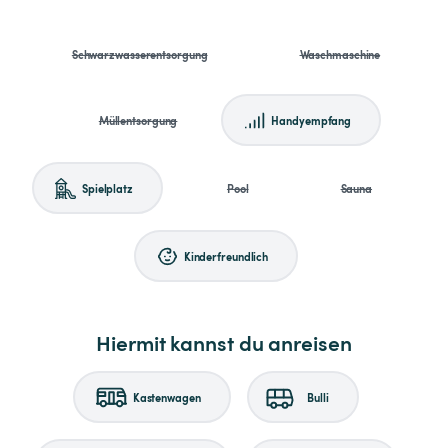
Schwarzwasserentsorgung
Waschmaschine
Müllentsorgung
Handyempfang
Spielplatz
Pool
Sauna
Kinderfreundlich
Hiermit kannst du anreisen
Kastenwagen
Bulli