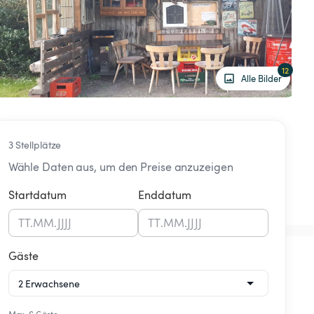
12
Alle Bilder
3 Stellplätze
Wähle Daten aus, um den Preise anzuzeigen
Startdatum
Enddatum
TT
.
MM
.
JJJJ
TT
.
MM
.
JJJJ
Gäste