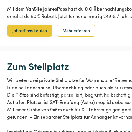
VanSite JahresPass
0 € Übernachtungsko
Mit dem
hast du
erhältst du 50 % Rabatt. Jetzt für nur einmalig 249 € / Jahr
JahresPass kaufen
Mehr erfahren
Zum Stellplatz
Wir bieten drei private Stellplätze für Wohnmobile/Reise
Für eine Tagespause, Übernachtung oder auch als Kurzreis
Die Plätze sind befestigt, parzelliert, begrünt, halbschatt
Auf allen Plätzen ist SAT-Empfang (Astra) möglich, ebenso
Mit einer Größe von 9x5m auch für XL-Fahrzeuge geeignet
gefunden. - Ein separater Stellplatz für Anhänger ist vorha
Ihr steht am Ortsrand in ruhiger Lage mit freien Blick auf 