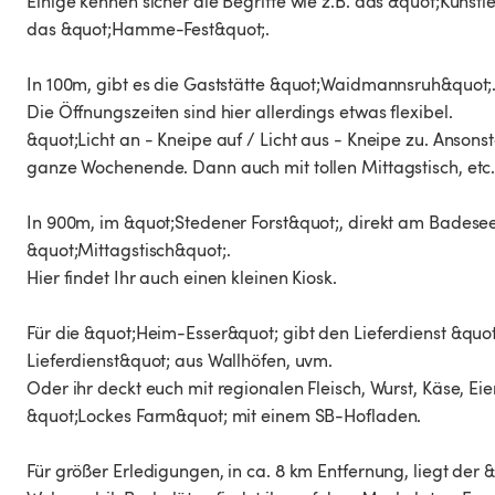
Einige kennen sicher die Begriffe wie z.B. das &quot;Küns
das &quot;Hamme-Fest&quot;.
In 100m, gibt es die Gaststätte &quot;Waidmannsruh&quot;
Die Öffnungszeiten sind hier allerdings etwas flexibel.
&quot;Licht an - Kneipe auf / Licht aus - Kneipe zu. Ansons
ganze Wochenende. Dann auch mit tollen Mittagstisch, etc
In 900m, im &quot;Stedener Forst&quot;, direkt am Badese
&quot;Mittagstisch&quot;.
Hier findet Ihr auch einen kleinen Kiosk.
Für die &quot;Heim-Esser&quot; gibt den Lieferdienst &quo
Lieferdienst&quot; aus Wallhöfen, uvm.
Oder ihr deckt euch mit regionalen Fleisch, Wurst, Käse, Eie
&quot;Lockes Farm&quot; mit einem SB-Hofladen.
Für größer Erledigungen, in ca. 8 km Entfernung, liegt der 