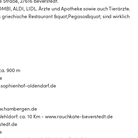
 Straße, 27616 Beverstedt.
COMBI, ALDI, LIDL. Ärzte und Apotheke sowie auch Tierärzte.
s griechische Restaurant &quot;Pegasos&quot; sind wirklich
ca. 900 m
e
w.sophienhof-oldendorf.de
ww.hambergen.de
Wehldorf: ca. 10 Km - www.rauchkate-beverstedt.de
stedt.de
e