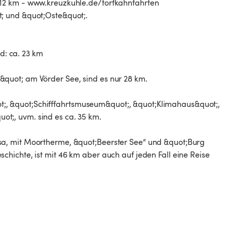
12 km - www.kreuzkuhle.de/torfkahnfahrten
; und &quot;Oste&quot;.
: ca. 23 km
quot; am Vörder See, sind es nur 28 km.
, &quot;Schifffahrtsmuseum&quot;, &quot;Klimahaus&quot;,
;, uvm. sind es ca. 35 km.
a, mit Moortherme, &quot;Beerster See“ und &quot;Burg
hichte, ist mit 46 km aber auch auf jeden Fall eine Reise