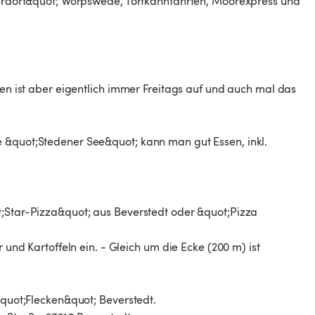
tlerdorf&quot; Worpswede, Torfkahnfahrten, Moorexpress und
.
ten ist aber eigentlich immer Freitags auf und auch mal das
.
e &quot;Stedener See&quot; kann man gut Essen, inkl.
t;Star-Pizza&quot; aus Beverstedt oder &quot;Pizza
r und Kartoffeln ein. - Gleich um die Ecke (200 m) ist
&quot;Flecken&quot; Beverstedt.