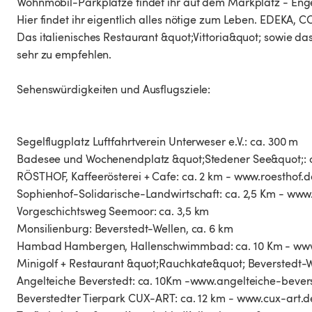
Wohnmobil-Parkplätze findet ihr auf dem Markplatz - Enge
Hier findet ihr eigentlich alles nötige zum Leben. EDEKA, 
Das italienisches Restaurant &quot;Vittoria&quot; sowie da
sehr zu empfehlen.
Sehenswürdigkeiten und Ausflugsziele:
Segelflugplatz Luftfahrtverein Unterweser e.V.: ca. 300 m
Badesee und Wochenendplatz &quot;Stedener See&quot;: 
RÖSTHOF, Kaffeerösterei + Cafe: ca. 2 km - www.roesthof.d
Sophienhof-Solidarische-Landwirtschaft: ca. 2,5 Km - ww
Vorgeschichtsweg Seemoor: ca. 3,5 km
Monsilienburg: Beverstedt-Wellen, ca. 6 km
Hambad Hambergen, Hallenschwimmbad: ca. 10 Km - w
Minigolf + Restaurant &quot;Rauchkate&quot; Beverstedt-
Angelteiche Beverstedt: ca. 10Km -www.angelteiche-bever
Beverstedter Tierpark CUX-ART: ca. 12 km - www.cux-art.d