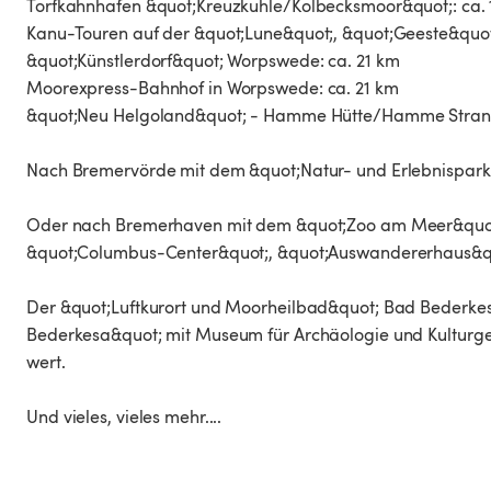
Torfkahnhafen &quot;Kreuzkuhle/Kolbecksmoor&quot;: ca. 
Kanu-Touren auf der &quot;Lune&quot;, &quot;Geeste&quot
&quot;Künstlerdorf&quot; Worpswede: ca. 21 km
Moorexpress-Bahnhof in Worpswede: ca. 21 km
&quot;Neu Helgoland&quot; - Hamme Hütte/Hamme Strand
Nach Bremervörde mit dem &quot;Natur- und Erlebnispark&
Oder nach Bremerhaven mit dem &quot;Zoo am Meer&quot;
&quot;Columbus-Center&quot;, &quot;Auswandererhaus&quot
Der &quot;Luftkurort und Moorheilbad&quot; Bad Bederkes
Bederkesa&quot; mit Museum für Archäologie und Kulturgesc
wert.
Und vieles, vieles mehr....