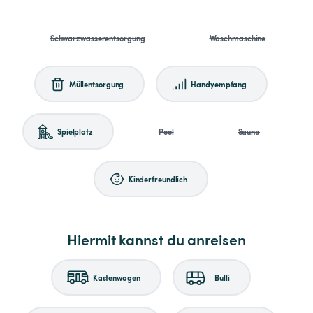
Schwarzwasserentsorgung
Waschmaschine
Müllentsorgung
Handyempfang
Spielplatz
Pool
Sauna
Kinderfreundlich
Hiermit kannst du anreisen
Kastenwagen
Bulli