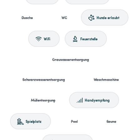
Dusche
WC
Hunde erlaubt
WiFi
Feuerstelle
Grauwasserentsorgung
Schwarzwasserentsorgung
Waschmaschine
Müllentsorgung
Handyempfang
Spielplatz
Pool
Sauna