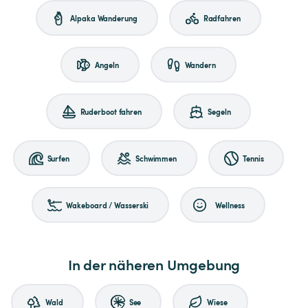
Alpaka Wanderung
Radfahren
Angeln
Wandern
Ruderboot fahren
Segeln
Surfen
Schwimmen
Tennis
Wakeboard / Wasserski
Wellness
In der näheren Umgebung
Wald
See
Wiese