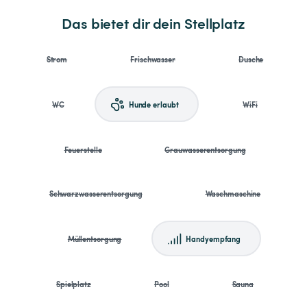
Das bietet dir dein Stellplatz
Strom
Frischwasser
Dusche
WC
Hunde erlaubt
WiFi
Feuerstelle
Grauwasserentsorgung
Schwarzwasserentsorgung
Waschmaschine
Müllentsorgung
Handyempfang
Spielplatz
Pool
Sauna