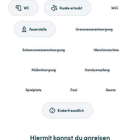
WC
Hunde erlaubt
WiFi
Feuerstelle
Grauwasserentsorgung
Schwarzwasserentsorgung
Waschmaschine
Müllentsorgung
Handyempfang
Spielplatz
Pool
Sauna
Kinderfreundlich
Hiermit kannst du anreisen