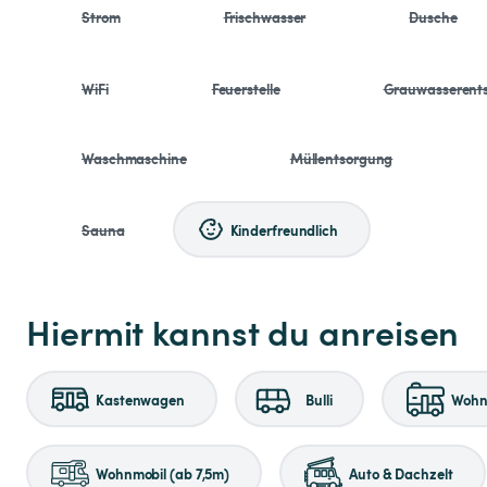
Strom
Frischwasser
Dusche
WiFi
Feuerstelle
Grauwasserent
Waschmaschine
Müllentsorgung
Sauna
Kinderfreundlich
Hiermit kannst du anreisen
Kastenwagen
Bulli
Wohnm
Wohnmobil (ab 7,5m)
Auto & Dachzelt