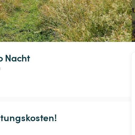
o Nacht
z