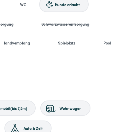
WC
Hunde erlaubt
sorgung
Schwarzwasserentsorgung
Handyempfang
Spielplatz
Pool
obil (bis 7,5m)
Wohnwagen
Auto & Zelt