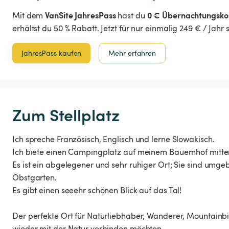
VanSite JahresPass
0 € Übernachtungsko
Mit dem
hast du
erhältst du 50 % Rabatt. Jetzt für nur einmalig 249 € / Jahr
JahresPass kaufen
Mehr erfahren
Zum Stellplatz
Ich spreche Französisch, Englisch und lerne Slowakisch.
Ich biete einen Campingplatz auf meinem Bauernhof mitte
Es ist ein abgelegener und sehr ruhiger Ort; Sie sind um
Obstgarten.
Es gibt einen seeehr schönen Blick auf das Tal!
Der perfekte Ort für Naturliebhaber, Wanderer, Mountainbik
wieder mit der Natur verbinden möchten.