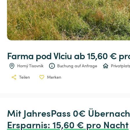
Farma
pod
Vlciu
 ab 15,60 € 
pr
Horný Tisovník
Buchung auf Anfrage
Privatplat
Teilen
Merken
Ersparnis
:
 15,60 € pro Nacht