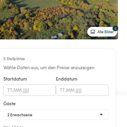
6
Alle Bilder
5 Stellplätze
Wähle Daten aus, um den Preise anzuzeigen
Startdatum
Enddatum
TT
.
MM
.
JJJJ
TT
.
MM
.
JJJJ
Gäste