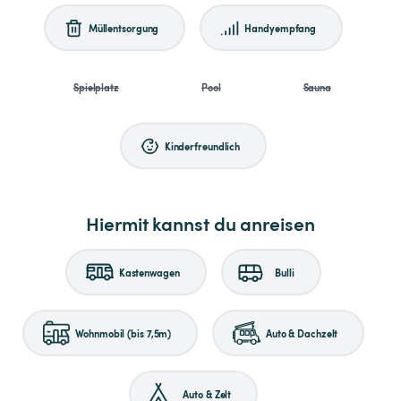
Müllentsorgung
Handyempfang
Spielplatz
Pool
Sauna
Kinderfreundlich
Hiermit kannst du anreisen
Kastenwagen
Bulli
Wohnmobil (bis 7,5m)
Auto & Dachzelt
Auto & Zelt