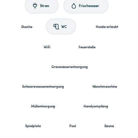
Strom
Frischwasser
Dusche
WC
Hunde erlaubt
WiFi
Feuerstelle
Grauwasserentsorgung
Schwarzwasserentsorgung
Waschmaschine
Müllentsorgung
Handyempfang
Spielplatz
Pool
Sauna