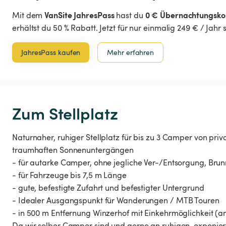
VanSite JahresPass
0 € Übernachtungsko
Mit dem
hast du
erhältst du 50 % Rabatt. Jetzt für nur einmalig 249 € / Jahr
JahresPass kaufen
Mehr erfahren
Zum Stellplatz
Naturnaher, ruhiger Stellplatz für bis zu 3 Camper von priv
traumhaften Sonnenuntergängen
- für autarke Camper, ohne jegliche Ver-/Entsorgung, Bru
- für Fahrzeuge bis 7,5 m Länge
- gute, befestigte Zufahrt und befestigter Untergrund
- Idealer Ausgangspunkt für Wanderungen / MTB Touren
- in 500 m Entfernung Winzerhof mit Einkehrmöglichkeit (a
Da wir selber Camper sind und gerne an ruhigen, exponier