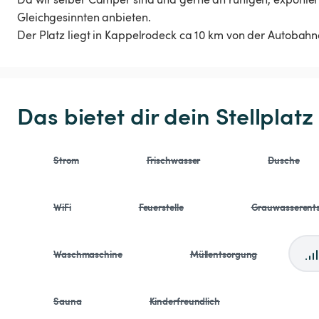
Gleichgesinnten anbieten.
Der Platz liegt in Kappelrodeck ca 10 km von der Autobahn
Das bietet dir dein Stellplatz
Strom
Frischwasser
Dusche
WiFi
Feuerstelle
Grauwasserent
Waschmaschine
Müllentsorgung
Sauna
Kinderfreundlich