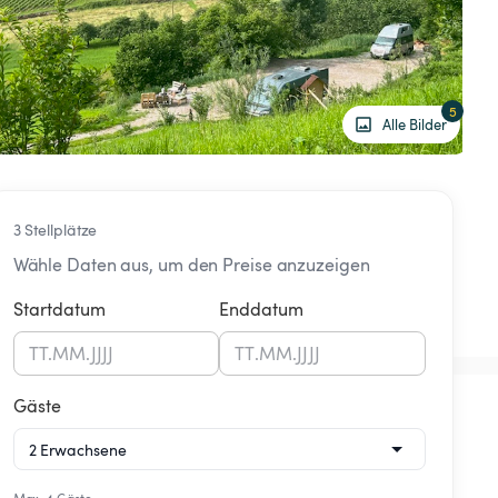
5
Alle Bilder
3 Stellplätze
Wähle Daten aus, um den Preise anzuzeigen
Startdatum
Enddatum
TT
.
MM
.
JJJJ
TT
.
MM
.
JJJJ
Gäste