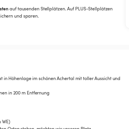
sten
auf tausenden Stellplätzen. Auf PLUS-Stellplätzen
 sichern und sparen.
at in Höhenlage im schönen Achertal mit toller Aussicht und
nnen in 200 m Entfernung
n WE)
ten Orten stehen, möchten wir unseren Platz