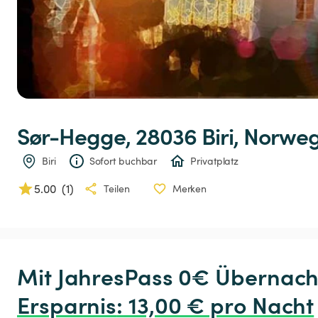
Sør-Hegge,
28036
Biri,
Norwe
Biri
Sofort buchbar
Privatplatz
5.00
(
1
)
Teilen
Merken
Ersparnis
:
 13,00 € pro Nacht