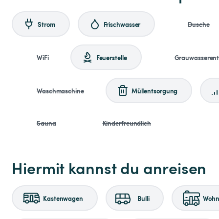
Strom
Frischwasser
Dusche
WiFi
Feuerstelle
Grauwasseren
Waschmaschine
Müllentsorgung
Sauna
Kinderfreundlich
Hiermit kannst du anreisen
Kastenwagen
Bulli
Wohnm