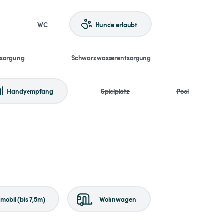
WC
Hunde erlaubt
tsorgung
Schwarzwasserentsorgung
Handyempfang
Spielplatz
Pool
obil (bis 7,5m)
Wohnwagen