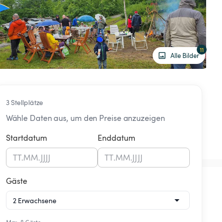
11
Alle Bilder
3 Stellplätze
Wähle Daten aus, um den Preise anzuzeigen
Startdatum
Enddatum
TT
.
MM
.
JJJJ
TT
.
MM
.
JJJJ
Gäste