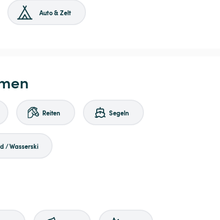
Auto & Zelt
hmen
Reiten
Segeln
 / Wasserski