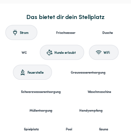
Das bietet dir dein Stellplatz
Strom
Frischwasser
Dusche
WC
Hunde erlaubt
WiFi
Feuerstelle
Grauwasserentsorgung
Schwarzwasserentsorgung
Waschmaschine
Müllentsorgung
Handyempfang
Spielplatz
Pool
Sauna