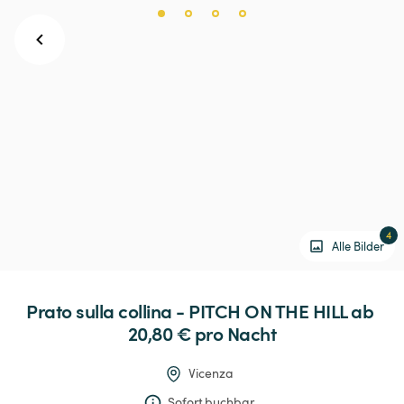
4
Alle Bilder
Prato
sulla
collina
-
PITCH
ON
THE
HILL
 ab 
20,80 € 
pro Nacht
Vicenza
Sofort buchbar