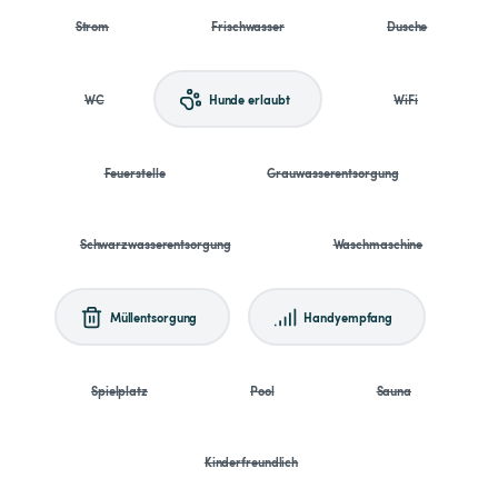
Strom
Frischwasser
Dusche
WC
Hunde erlaubt
WiFi
Feuerstelle
Grauwasserentsorgung
Schwarzwasserentsorgung
Waschmaschine
Müllentsorgung
Handyempfang
Spielplatz
Pool
Sauna
Kinderfreundlich