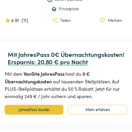
Privatplatz
4.91
(
11
)
Teilen
Merken
Ersparnis
:
 20,80 € pro Nacht
VanSite JahresPass
0 €
Mit dem
hast du
Übernachtungskosten
auf tausenden Stellplätzen. Auf
PLUS-Stellplätzen erhältst du 50 % Rabatt. Jetzt für nur
einmalig 249 € / Jahr sichern und sparen.
JahresPass kaufen
Mehr erfahren