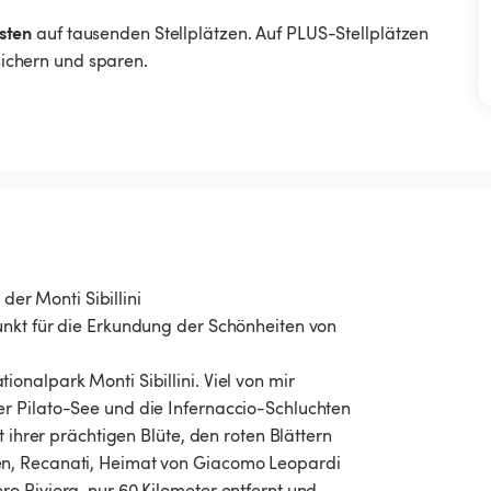
sten
auf tausenden Stellplätzen. Auf PLUS-Stellplätzen
 sichern und sparen.
r Monti Sibillini
unkt für die Erkundung der Schönheiten von
nalpark Monti Sibillini. Viel von mir
r Pilato-See und die Infernaccio-Schluchten
 ihrer prächtigen Blüte, den roten Blättern
en, Recanati, Heimat von Giacomo Leopardi
o Riviera, nur 60 Kilometer entfernt und,