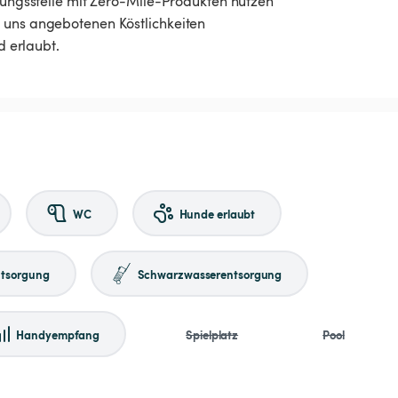
chungsstelle mit Zero-Mile-Produkten nutzen
n uns angebotenen Köstlichkeiten
d erlaubt.
WC
Hunde erlaubt
tsorgung
Schwarzwasserentsorgung
Handyempfang
Spielplatz
Pool