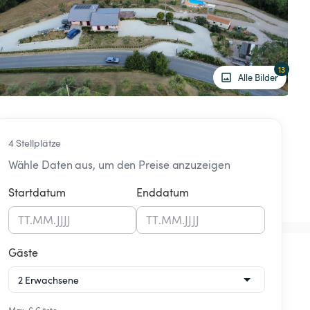
13
Alle Bilder
4 Stellplätze
Wähle Daten aus, um den Preise anzuzeigen
Startdatum
Enddatum
TT
.
MM
.
JJJJ
TT
.
MM
.
JJJJ
Gäste