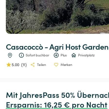
Casacoccò
-
Agri
Host
Garden
Sofort buchbar
Plus
Privatplatz
5.00
(
11
)
Teilen
Merken
Ersparnis
:
 16,25 € pro Nacht