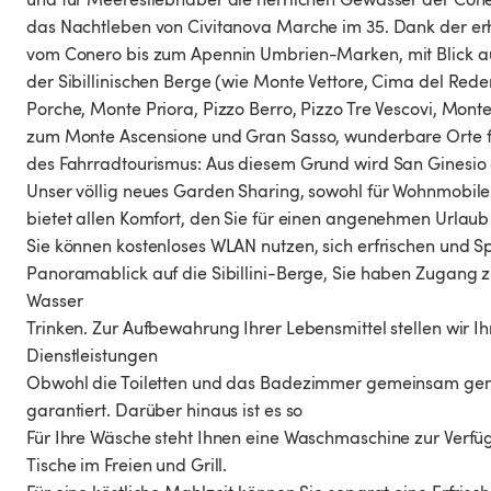
das Nachtleben von Civitanova Marche im 35. Dank der er
vom Conero bis zum Apennin Umbrien-Marken, mit Blick au
der Sibillinischen Berge (wie Monte Vettore, Cima del Rede
Porche, Monte Priora, Pizzo Berro, Pizzo Tre Vescovi, Mont
zum Monte Ascensione und Gran Sasso, wunderbare Orte f
des Fahrradtourismus: Aus diesem Grund wird San Ginesio a
Unser völlig neues Garden Sharing, sowohl für Wohnmobile a
bietet allen Komfort, den Sie für einen angenehmen Urlaub
Sie können kostenloses WLAN nutzen, sich erfrischen und
Panoramablick auf die Sibillini-Berge, Sie haben Zugang 
Wasser
Trinken. Zur Aufbewahrung Ihrer Lebensmittel stellen wir 
Dienstleistungen
Obwohl die Toiletten und das Badezimmer gemeinsam genu
garantiert. Darüber hinaus ist es so
Für Ihre Wäsche steht Ihnen eine Waschmaschine zur Verfü
Tische im Freien und Grill.