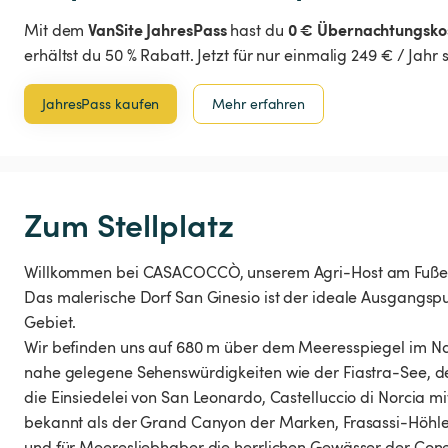
VanSite JahresPass
0 € Übernachtungsko
Mit dem
hast du
erhältst du 50 % Rabatt. Jetzt für nur einmalig 249 € / Jahr
JahresPass kaufen
Mehr erfahren
Zum Stellplatz
Willkommen bei CASACOCCÒ, unserem Agri-Host am Fuße de
Das malerische Dorf San Ginesio ist der ideale Ausgangsp
Gebiet.
Wir befinden uns auf 680 m über dem Meeresspiegel im Natio
nahe gelegene Sehenswürdigkeiten wie der Fiastra-See, de
die Einsiedelei von San Leonardo, Castelluccio di Norcia mit
bekannt als der Grand Canyon der Marken, Frasassi-Höhl
und für Meeresliebhaber die herrlichen Gewässer der Coner