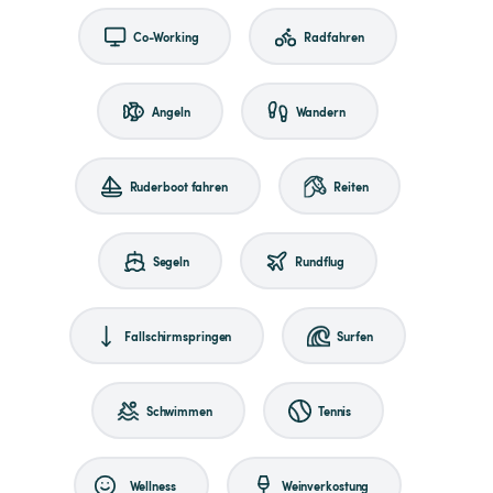
Co-Working
Radfahren
Angeln
Wandern
Ruderboot fahren
Reiten
Segeln
Rundflug
Fallschirmspringen
Surfen
Schwimmen
Tennis
Wellness
Weinverkostung