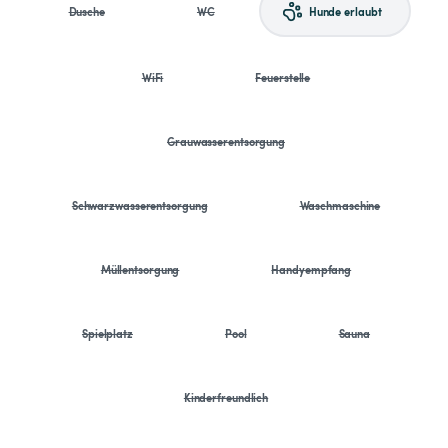
Dusche
WC
Hunde erlaubt
WiFi
Feuerstelle
Grauwasserentsorgung
Schwarzwasserentsorgung
Waschmaschine
Müllentsorgung
Handyempfang
Spielplatz
Pool
Sauna
Kinderfreundlich