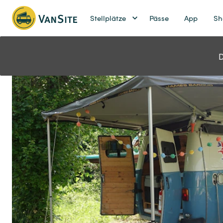
Stellplätze
Pässe
App
Sh
D