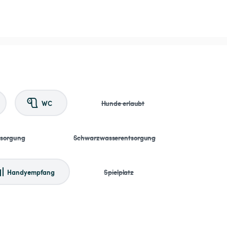
WC
Hunde erlaubt
tsorgung
Schwarzwasserentsorgung
Handyempfang
Spielplatz