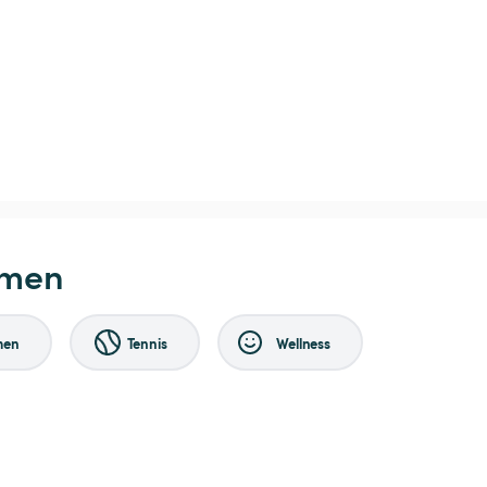
hmen
men
Tennis
Wellness