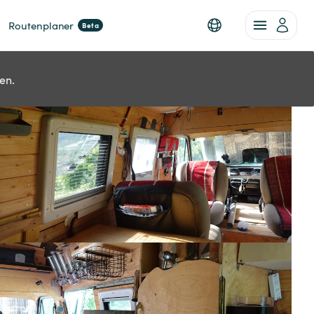
Routenplaner
Beta
en.