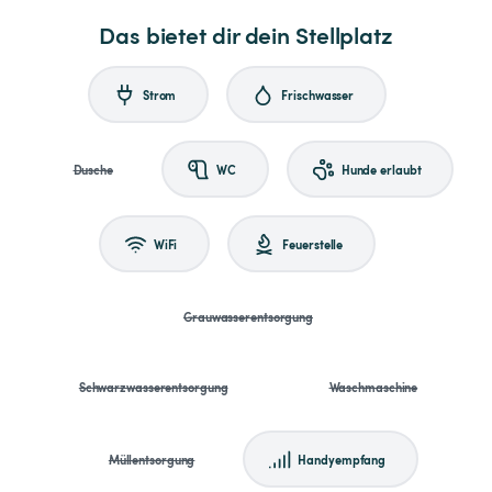
Das bietet dir dein Stellplatz
Strom
Frischwasser
Dusche
WC
Hunde erlaubt
WiFi
Feuerstelle
Grauwasserentsorgung
Schwarzwasserentsorgung
Waschmaschine
Müllentsorgung
Handyempfang