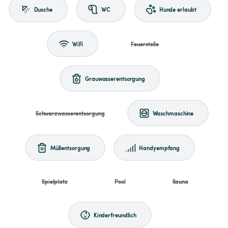
Dusche
WC
Hunde erlaubt
WiFi
Feuerstelle
Grauwasserentsorgung
Schwarzwasserentsorgung
Waschmaschine
Müllentsorgung
Handyempfang
Spielplatz
Pool
Sauna
Kinderfreundlich