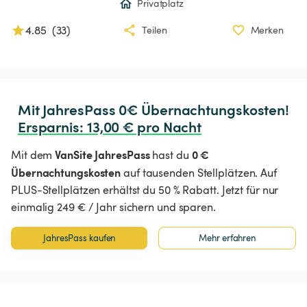
Privatplatz
4.85
(
33
)
Teilen
Merken
Ersparnis
:
 13,00 € pro Nacht
VanSite JahresPass
0 €
Mit dem
hast du
Übernachtungskosten
auf tausenden Stellplätzen. Auf
PLUS-Stellplätzen erhältst du 50 % Rabatt. Jetzt für nur
einmalig 249 € / Jahr sichern und sparen.
JahresPass kaufen
Mehr erfahren