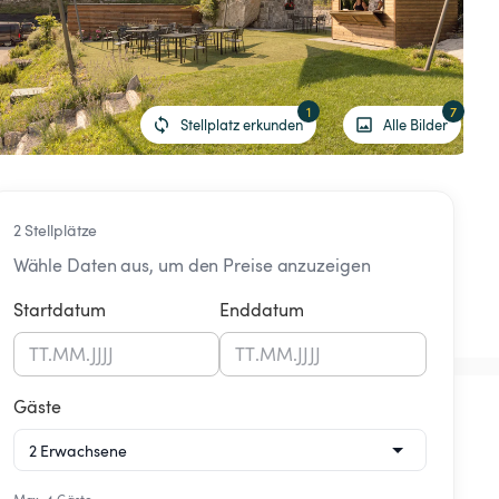
1
7
Stellplatz erkunden
Alle Bilder
2 Stellplätze
Wähle Daten aus, um den Preise anzuzeigen
Startdatum
Enddatum
TT
.
MM
.
JJJJ
TT
.
MM
.
JJJJ
Gäste