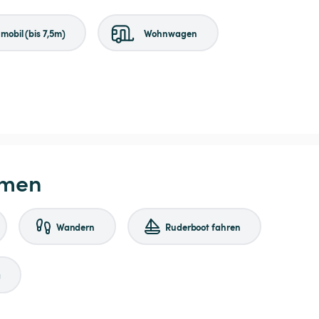
obil (bis 7,5m)
Wohnwagen
hmen
Wandern
Ruderboot fahren
g