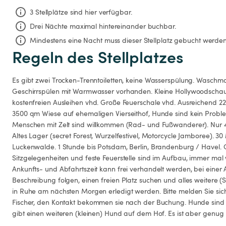
3 Stellplätze sind hier verfügbar.
Drei Nächte
maximal hintereinander buchbar.
Mindestens eine Nacht muss dieser Stellplatz gebucht werden
Regeln des Stellplatzes
Es gibt zwei Trocken-Trenntoiletten, keine Wasserspülung. Waschm
Geschirrspülen mit Warmwasser vorhanden. Kleine Hollywoodschauk
kostenfreien Ausleihen vhd. Große Feuerschale vhd. Ausreichend 2
3500 qm Wiese auf ehemaligen Vierseithof, Hunde sind kein Problem
Menschen mit Zelt sind willkommen (Rad- und Fußwanderer). Nur 4
Altes Lager (secret Forest, Wurzelfestivel, Motorcycle Jamboree). 3
Luckenwalde. 1 Stunde bis Potsdam, Berlin, Brandenburg / Havel. 
Sitzgelegenheiten und feste Feuerstelle sind im Aufbau, immer mal
Ankunfts- und Abfahrtszeit kann frei verhandelt werden, bei einer 
Beschreibung folgen, einen freien Platz suchen und alles weitere 
in Ruhe am nächsten Morgen erledigt werden. Bitte melden Sie sich
Fischer, den Kontakt bekommen sie nach der Buchung. Hunde sind
gibt einen weiteren (kleinen) Hund auf dem Hof. Es ist aber genug Pla