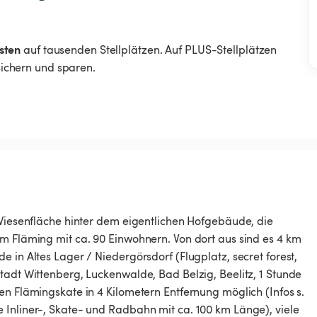
sten
auf tausenden Stellplätzen. Auf PLUS-Stellplätzen
 sichern und sparen.
Wiesenfläche hinter dem eigentlichen Hofgebäude​,​ die
im Fläming mit ca. 90 Einwohnern. Von dort aus sind es 4 km
n Altes Lager ​/​ Niedergörsdorf (Flugplatz​,​ secret forest​,​
dt Wittenberg​,​ Luckenwalde​,​ Bad Belzig​,​ Beelitz​,​ 1 Stunde
 den Flämingskate in 4 Kilometern Entfernung möglich (Infos s.
 Inliner-, Skate- und Radbahn mit ca. 100 km Länge), viele