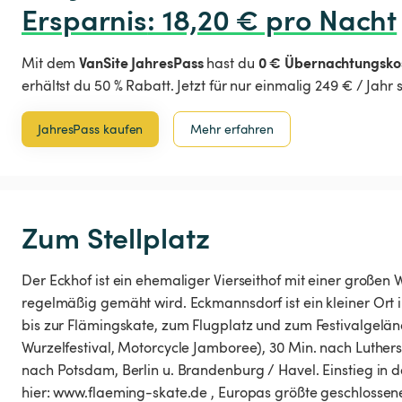
Ersparnis
:
 18,20 € pro Nacht
VanSite JahresPass
0 € Übernachtungsko
Mit dem
hast du
erhältst du 50 % Rabatt. Jetzt für nur einmalig 249 € / Jahr
JahresPass kaufen
Mehr erfahren
Zum Stellplatz
Der Eckhof ist ein ehemaliger Vierseithof mit einer großen 
regelmäßig gemäht wird. Eckmannsdorf ist ein kleiner Ort 
bis zur Flämingskate​,​ zum Flugplatz und zum Festivalgelände i
Wurzelfestival​,​ Motorcycle Jamboree)​,​ 30 Min. nach Luthersta
nach Potsdam​,​ Berlin u. Brandenburg ​/​ Havel. Einstieg in
hier: www.flaeming-skate.de , Europas größte geschlossene