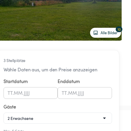
10
Alle Bilder
3 Stellplätze
Wähle Daten aus, um den Preise anzuzeigen
Startdatum
Enddatum
TT
.
MM
.
JJJJ
TT
.
MM
.
JJJJ
Gäste