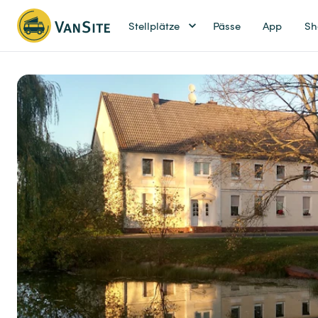
Stellplätze
Pässe
App
Sh