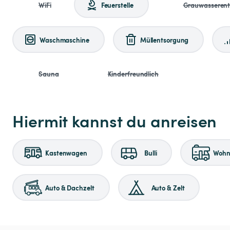
WiFi
Feuerstelle
Grauwasseren
Waschmaschine
Müllentsorgung
Sauna
Kinderfreundlich
Hiermit kannst du anreisen
Kastenwagen
Bulli
Wohnm
Auto & Dachzelt
Auto & Zelt