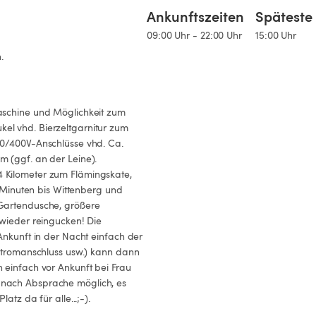
Ankunftszeiten
Späteste 
09:00 Uhr - 22:00 Uhr
15:00 Uhr
.
aschine und Möglichkeit zum 
el vhd. Bierzeltgarnitur zum 
20/400V-Anschlüsse vhd. Ca. 
 (ggf. an der Leine). 
 Kilometer zum Flämingskate, 
0 Minuten bis Wittenberg und 
Gartendusche, größere 
 wieder reingucken! Die 
Ankunft in der Nacht einfach der 
(Stromanschluss usw.) kann dann 
 einfach vor Ankunft bei Frau 
 nach Absprache möglich, es 
tz da für alle...;-). 