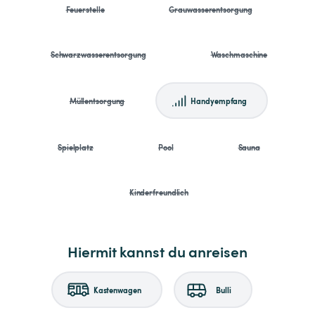
Feuerstelle
Grauwasserentsorgung
Schwarzwasserentsorgung
Waschmaschine
Müllentsorgung
Handyempfang
Spielplatz
Pool
Sauna
Kinderfreundlich
Hiermit kannst du anreisen
Kastenwagen
Bulli