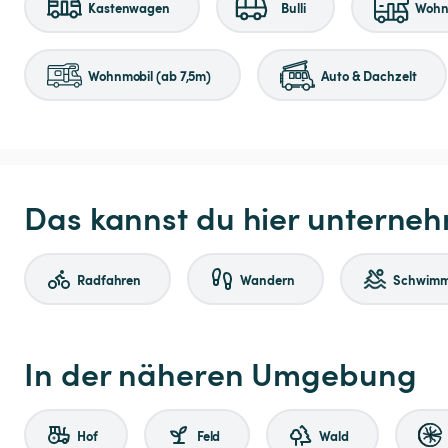
Kastenwagen
Bulli
Wohnm
Wohnmobil (ab 7,5m)
Auto & Dachzelt
Das kannst du hier unterne
Radfahren
Wandern
Schwim
In der näheren Umgebung
Hof
Feld
Wald