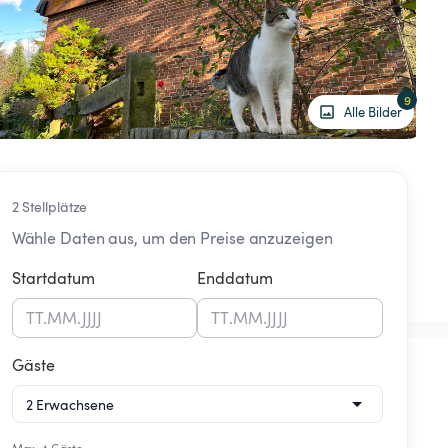
9
Alle Bilder
2 Stellplätze
Wähle Daten aus, um den Preise anzuzeigen
Startdatum
Enddatum
TT
.
MM
.
JJJJ
TT
.
MM
.
JJJJ
Gäste