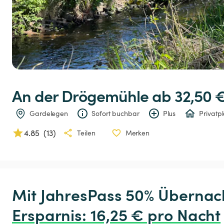
An
der
Drögemühle
 ab 32,50 €
Gardelegen
Sofort buchbar
Plus
Privatpl
4.85
(
13
)
Teilen
Merken
Ersparnis
:
 16,25 € pro Nacht