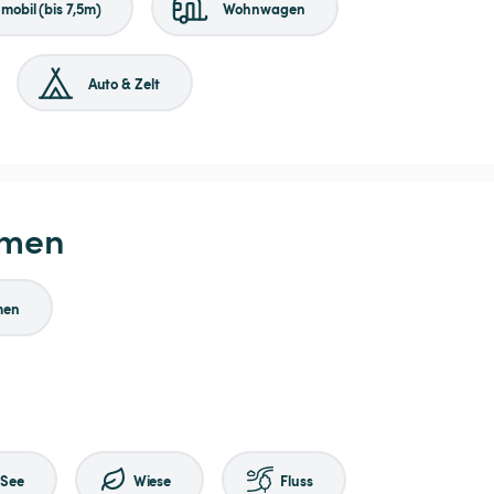
obil (bis 7,5m)
Wohnwagen
Auto & Zelt
hmen
men
See
Wiese
Fluss