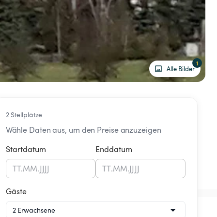
1
Alle Bilder
2 Stellplätze
Wähle Daten aus, um den Preise anzuzeigen
Startdatum
Enddatum
TT
.
MM
.
JJJJ
TT
.
MM
.
JJJJ
Gäste