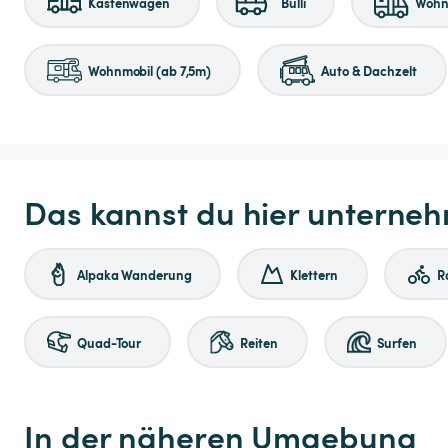
Kastenwagen
Bulli
Wohnm
Wohnmobil (ab 7,5m)
Auto & Dachzelt
Das kannst du hier unterne
Alpaka Wanderung
Klettern
R
Quad-Tour
Reiten
Surfen
In der näheren Umgebung