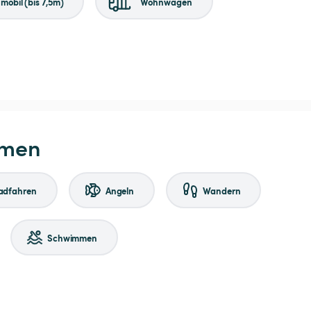
obil (bis 7,5m)
Wohnwagen
hmen
adfahren
Angeln
Wandern
Schwimmen