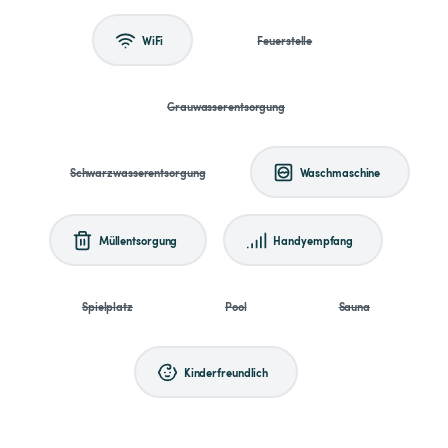
WiFi
Feuerstelle
Grauwasserentsorgung
Schwarzwasserentsorgung
Waschmaschine
Müllentsorgung
Handyempfang
Spielplatz
Pool
Sauna
Kinderfreundlich