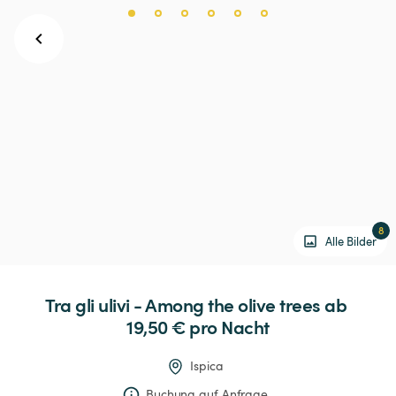
8
Alle Bilder
Tra
gli
ulivi
-
Among
the
olive
trees
 ab 
19,50 € 
pro Nacht
Ispica
Buchung auf Anfrage