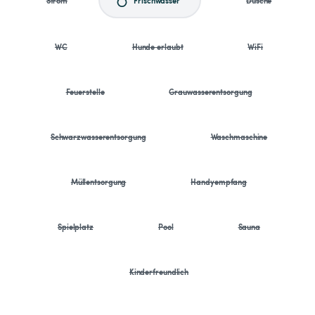
WC
Hunde erlaubt
WiFi
Feuerstelle
Grauwasserentsorgung
Schwarzwasserentsorgung
Waschmaschine
Müllentsorgung
Handyempfang
Spielplatz
Pool
Sauna
Kinderfreundlich