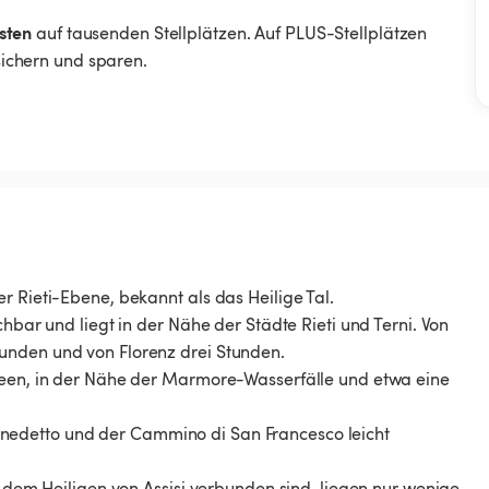
sten
auf tausenden Stellplätzen. Auf PLUS-Stellplätzen
 sichern und sparen.
r Rieti-Ebene, bekannt als das Heilige Tal.
chbar und liegt in der Nähe der Städte Rieti und Terni. Von
unden und von Florenz drei Stunden.
-Seen, in der Nähe der Marmore-Wasserfälle und etwa eine
nedetto und der Cammino di San Francesco leicht
t dem Heiligen von Assisi verbunden sind, liegen nur wenige