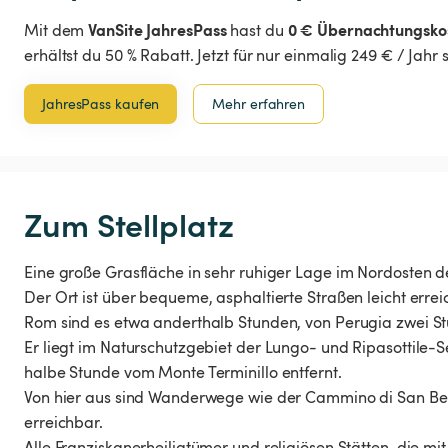
VanSite JahresPass
0 € Übernachtungsko
Mit dem
hast du
erhältst du 50 % Rabatt. Jetzt für nur einmalig 249 € / Jahr
JahresPass kaufen
Mehr erfahren
Zum Stellplatz
Eine große Grasfläche in sehr ruhiger Lage im Nordosten de
Der Ort ist über bequeme, asphaltierte Straßen leicht errei
Rom sind es etwa anderthalb Stunden, von Perugia zwei St
Er liegt im Naturschutzgebiet der Lungo- und Ripasottile
halbe Stunde vom Monte Terminillo entfernt.
Von hier aus sind Wanderwege wie der Cammino di San Be
erreichbar.
Alle Franziskanerheiligtümer und religiösen Stätten, die mi