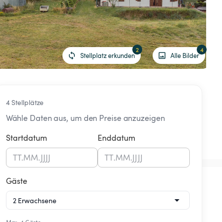
2
4
Stellplatz erkunden
Alle Bilder
4 Stellplätze
Wähle Daten aus, um den Preise anzuzeigen
Startdatum
Enddatum
TT
.
MM
.
JJJJ
TT
.
MM
.
JJJJ
Gäste