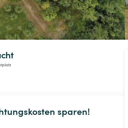
acht
atplatz