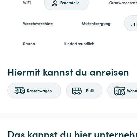
WiFi
Feuerstelle
Grauwasseren
Waschmaschine
Müllentsorgung
Sauna
Kinderfreundlich
Hiermit kannst du anreisen
Kastenwagen
Bulli
Wohnm
Das kannst du hier unterne