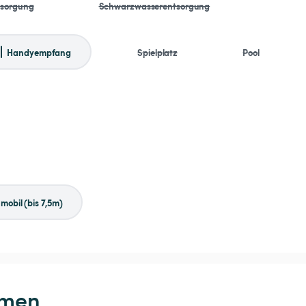
tsorgung
Schwarzwasserentsorgung
Handyempfang
Spielplatz
Pool
obil (bis 7,5m)
hmen