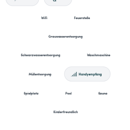
WiFi
Feuerstelle
Grauwasserentsorgung
Schwarzwasserentsorgung
Waschmaschine
Müllentsorgung
Handyempfang
Spielplatz
Pool
Sauna
Kinderfreundlich