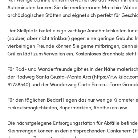
Autominuten können Sie die mediterranen Macchia-Wälder
archäologischen Stätten und eignet sich perfekt für Gesch
Der Stellplatz bietet einige wichtige Annehmlichkeiten fü
(sauber, aber nicht trinkbar) gegen eine geringe Gebühr. 
vierbeinigen Freunde können Sie gerne mitbringen, denn s
Grillen lädt zum Verweilen ein. Kostenloses Brennholz steht f
Für Rad- und Wanderfreunde gibt es in der Nähe malerisc
der Radweg Santa Giusta-Monte Arci (https://it.wikiloc.
62738540) und der Wanderweg Corte Baccas-Torre Grand
Für den täglichen Bedarf liegen das nur wenige Kilometer e
Einkaufsmöglichkeiten, Supermärkten, Apotheken usw.
Die nächstgelegene Entsorgungsstation für Abfälle befindet 
Kleinmengen können in den entsprechenden Containern (Plas