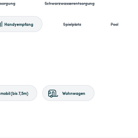
tsorgung
Schwarzwasserentsorgung
Handyempfang
Spielplatz
Pool
obil (bis 7,5m)
Wohnwagen