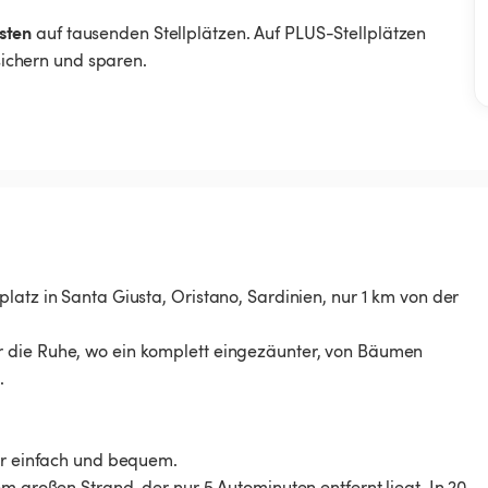
sten
auf tausenden Stellplätzen. Auf PLUS-Stellplätzen
 sichern und sparen.
latz in Santa Giusta, Oristano, Sardinien, nur 1 km von der
r die Ruhe, wo ein komplett eingezäunter, von Bäumen
.
rer einfach und bequem.
m großen Strand, der nur 5 Autominuten entfernt liegt. In 20