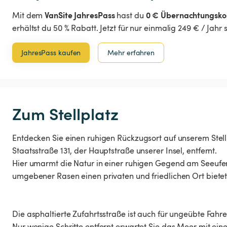
VanSite JahresPass
0 € Übernachtungsko
Mit dem
hast du
erhältst du 50 % Rabatt. Jetzt für nur einmalig 249 € / Jahr
JahresPass kaufen
Mehr erfahren
Zum Stellplatz
Entdecken Sie einen ruhigen Rückzugsort auf unserem Stellp
Staatsstraße 131, der Hauptstraße unserer Insel, entfernt.
Hier umarmt die Natur in einer ruhigen Gegend am Seeufe
umgebener Rasen einen privaten und friedlichen Ort bietet
Die asphaltierte Zufahrtsstraße ist auch für ungeübte Fah
Nur wenige Schritte entfernt erwartet Sie das Meer mit eine