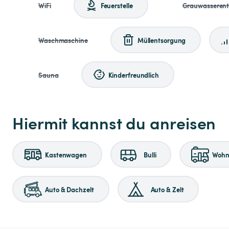
WiFi
Feuerstelle
Grauwasseren
Waschmaschine
Müllentsorgung
Sauna
Kinderfreundlich
Hiermit kannst du anreisen
Kastenwagen
Bulli
Wohnm
Auto & Dachzelt
Auto & Zelt