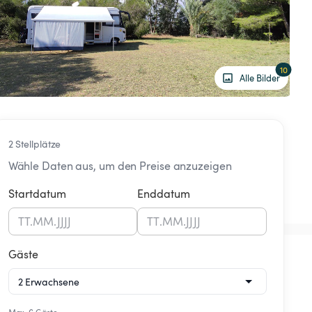
10
Alle Bilder
2 Stellplätze
Wähle Daten aus, um den Preise anzuzeigen
Startdatum
Enddatum
TT
.
MM
.
JJJJ
TT
.
MM
.
JJJJ
Gäste